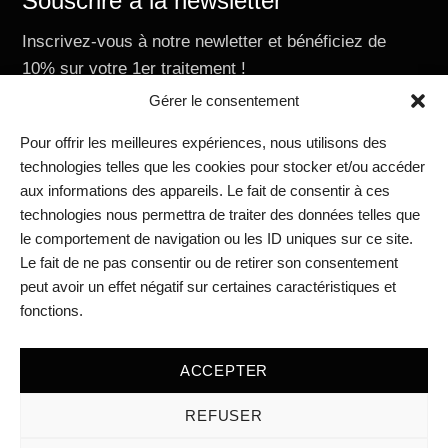
Souscrire à la newsletter
Inscrivez-vous à notre newletter et bénéficiez de
10% sur votre 1er traitement !
E-mail
Gérer le consentement
Pour offrir les meilleures expériences, nous utilisons des
technologies telles que les cookies pour stocker et/ou accéder
aux informations des appareils. Le fait de consentir à ces
Nous contacter
technologies nous permettra de traiter des données telles que
RIVIERAClinic Academy
le comportement de navigation ou les ID uniques sur ce site.
RIVIERAClinic Vevey
Le fait de ne pas consentir ou de retirer son consentement
RIVIERAclinic Lausanne
peut avoir un effet négatif sur certaines caractéristiques et
Médias
fonctions.
Blog
Mentions légales
ACCEPTER
REFUSER