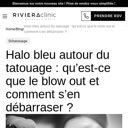
Bienvenue sur notre nouveau site ! Prise de rendez-vous simplifiée !
PRENDRE RDV
Aller
Halo bleu autour du tatouage : qu’est-ce que le blow out et
Home
/
Blog
/
au
comment s’en débarraser ?
contenu
Détatouage
Halo bleu autour du
tatouage : qu’est-ce
que le blow out et
comment s’en
débarraser ?