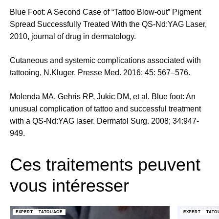
Blue Foot: A Second Case of “Tattoo Blow-out” Pigment
Spread Successfully Treated With the QS-Nd:YAG Laser,
2010, journal of drug in dermatology.
Cutaneous and systemic complications associated with
tattooing, N.Kluger. Presse Med. 2016; 45: 567–576.
Molenda MA, Gehris RP, Jukic DM, et al. Blue foot: An
unusual complication of tattoo and successful treatment
with a QS-Nd:YAG laser. Dermatol Surg. 2008; 34:947-
949.
Ces traitements peuvent
vous intéresser
EXPERT
TATOUAGE
EXPERT
TATO