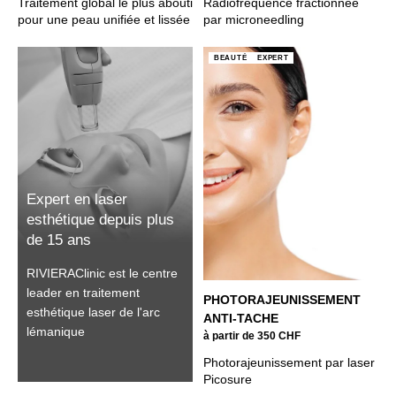
Traitement global le plus abouti
Radiofréquence fractionnée
pour une peau unifiée et lissée
par microneedling
BEAUTÉ
EXPERT
Expert en laser
esthétique depuis plus
de 15 ans
RIVIERAClinic est le centre
leader en traitement
PHOTORAJEUNISSEMENT
esthétique laser de l'arc
ANTI-TACHE
lémanique
à partir de 350 CHF
Photorajeunissement par laser
Picosure