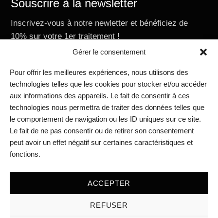
Souscrire à la newsletter
Inscrivez-vous à notre newletter et bénéficiez de
10% sur votre 1er traitement !
E-mail
Gérer le consentement
Pour offrir les meilleures expériences, nous utilisons des
technologies telles que les cookies pour stocker et/ou accéder
aux informations des appareils. Le fait de consentir à ces
Nous contacter
technologies nous permettra de traiter des données telles que
RIVIERAClinic Academy
le comportement de navigation ou les ID uniques sur ce site.
RIVIERAClinic Vevey
Le fait de ne pas consentir ou de retirer son consentement
RIVIERAclinic Lausanne
peut avoir un effet négatif sur certaines caractéristiques et
Médias
fonctions.
Blog
Mentions légales
ACCEPTER
REFUSER