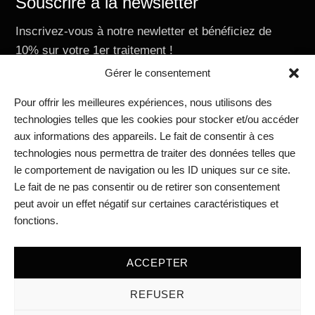
Souscrire à la newsletter
Inscrivez-vous à notre newletter et bénéficiez de
10% sur votre 1er traitement !
E-mail
Gérer le consentement
Pour offrir les meilleures expériences, nous utilisons des
technologies telles que les cookies pour stocker et/ou accéder
aux informations des appareils. Le fait de consentir à ces
Nous contacter
technologies nous permettra de traiter des données telles que
RIVIERAClinic Academy
le comportement de navigation ou les ID uniques sur ce site.
RIVIERAClinic Vevey
Le fait de ne pas consentir ou de retirer son consentement
RIVIERAclinic Lausanne
peut avoir un effet négatif sur certaines caractéristiques et
Médias
fonctions.
Blog
Mentions légales
ACCEPTER
REFUSER