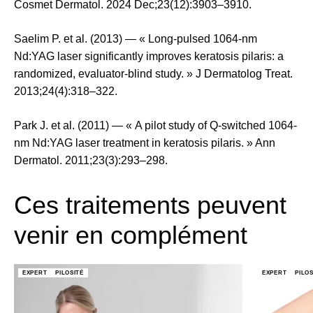
Cosmet Dermatol. 2024 Dec;23(12):3903–3910.
Saelim P. et al. (2013) — « Long-pulsed 1064-nm
Nd:YAG laser significantly improves keratosis pilaris: a
randomized, evaluator-blind study. » J Dermatolog Treat.
2013;24(4):318–322.
Park J. et al. (2011) — « A pilot study of Q-switched 1064-
nm Nd:YAG laser treatment in keratosis pilaris. » Ann
Dermatol. 2011;23(3):293–298.
Ces traitements peuvent
venir en complément
EXPERT
PILOSITÉ
EXPERT
PILOS