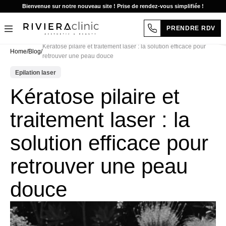
Bienvenue sur notre nouveau site ! Prise de rendez-vous simplifiée !
PRENDRE RDV
Aller
Kératose pilaire et traitement laser : la solution efficace pour
Home
/
Blog
/
au
retrouver une peau douce
contenu
Epilation laser
Kératose pilaire et
traitement laser : la
solution efficace pour
retrouver une peau
douce