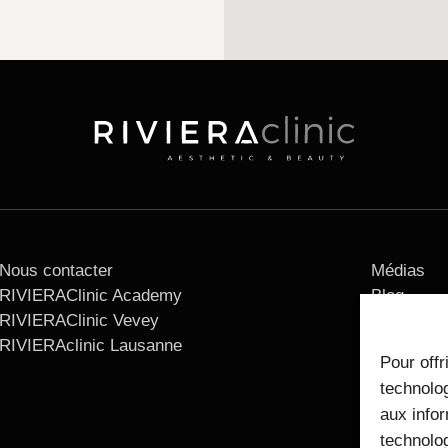
Nous contacter
Médias
RIVIERAClinic Academy
Blog
RIVIERAClinic Vevey
Mentions 
RIVIERAclinic Lausanne
Pour offr
technolog
aux infor
technolog