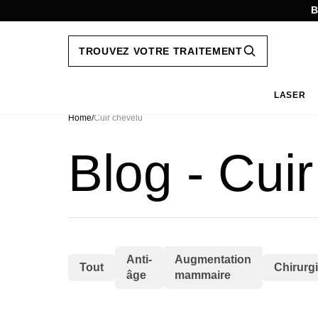
B
TROUVEZ VOTRE TRAITEMENT
LASER
Aller
au
Home
/
Cuir chevelu
contenu
Blog - Cui
Anti-
Augmentation
Tout
Chirurg
âge
mammaire