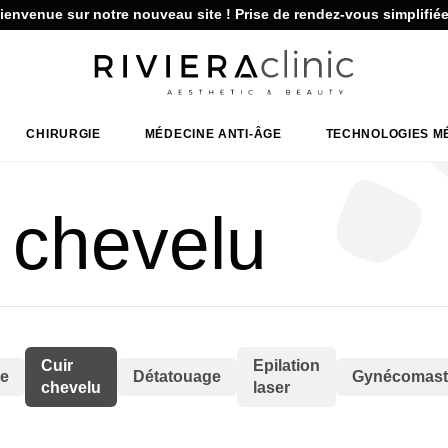
ienvenue sur notre nouveau site ! Prise de rendez-vous simplifiée
CHIRURGIE
MÉDECINE ANTI-ÂGE
TECHNOLOGIES M
r chevelu
Cuir
Epilation
ie
Détatouage
Gynécomast
chevelu
laser