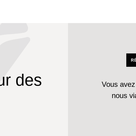
R
ur des
Vous avez 
nous v