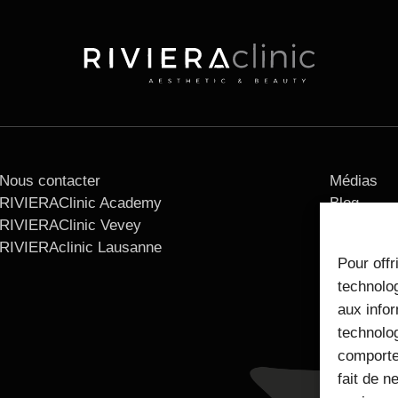
Nous contacter
Médias
RIVIERAClinic Academy
Blog
RIVIERAClinic Vevey
Mentions 
RIVIERAclinic Lausanne
Pour offr
technolog
aux infor
technolog
comporte
fait de n