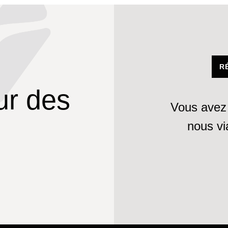
R
ur des
Vous avez 
nous v