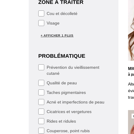
ZONE À TRAITER
ZONE À TRAITER
Cou et décolleté
Visage
+ AFFICHER 1 PLUS
PROBLÉMATIQUE
PROBLÉMATIQUE
Prévention du vieillissement
MI
cutané
à p
Qualité de peau
Alt
évi
Taches pigmentaires
tra
Acné et imperfections de peau
Cicatrices et vergetures
Rides et ridules
Couperose, point rubis