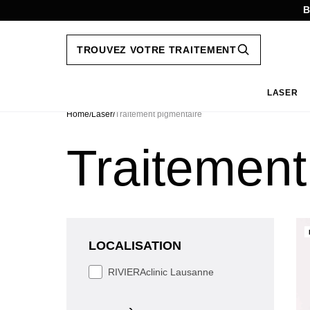
B
TROUVEZ VOTRE TRAITEMENT
LASER
Aller
au
Home
/
Laser
/
Traitement pigmentaire
contenu
Traitement
LOCALISATION
LOCALISATION
RIVIERAclinic Lausanne