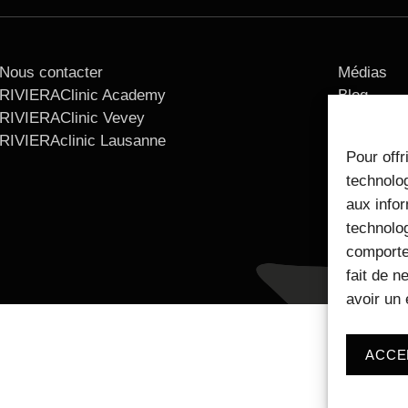
Nous contacter
Médias
RIVIERAClinic Academy
Blog
RIVIERAClinic Vevey
Mentions 
RIVIERAclinic Lausanne
Pour offr
technolog
aux infor
technolog
comporte
fait de n
avoir un 
ACCE