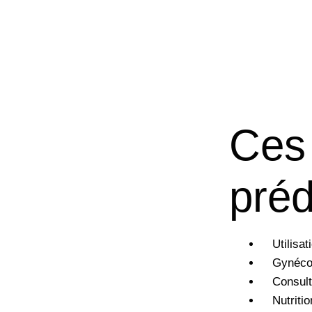
Ces
préd
Utilisa
Gynécol
Consult
Nutriti