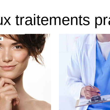
ux traitements pr
É