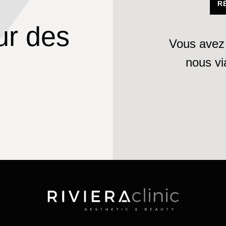
R
ur des
Vous avez 
nous v