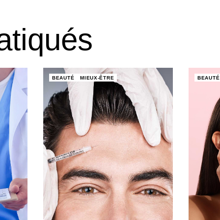
atiqués
BEAUTÉ
MIEUX-ÊTRE
BEAUTÉ