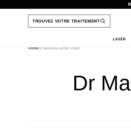
B
TROUVEZ VOTRE TRAITEMENT
LASER
Aller
au
Home
/
Dr Manuela Gomez Pérez
contenu
Dr Ma