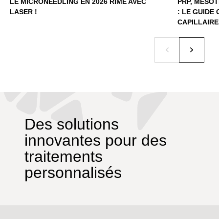
LE MICRONEEDLING EN 2026 RIME AVEC
PRP, MÉSOT
LASER !
: LE GUIDE
CAPILLAIR
Des solutions
innovantes pour des
traitements
personnalisés