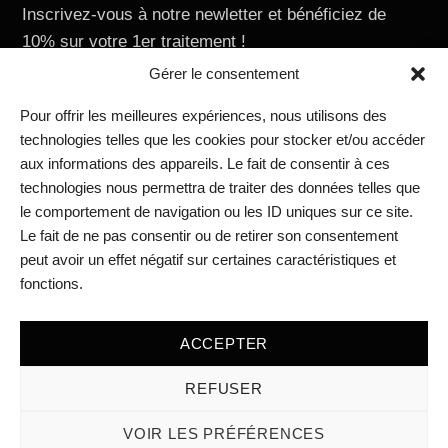
Inscrivez-vous à notre newletter et bénéficiez de
10% sur votre 1er traitement !
E-mail
Gérer le consentement
Pour offrir les meilleures expériences, nous utilisons des
technologies telles que les cookies pour stocker et/ou accéder
aux informations des appareils. Le fait de consentir à ces
Nous contacter
technologies nous permettra de traiter des données telles que
RIVIERAClinic Academy
le comportement de navigation ou les ID uniques sur ce site.
RIVIERAClinic Vevey
Le fait de ne pas consentir ou de retirer son consentement
RIVIERAclinic Lausanne
peut avoir un effet négatif sur certaines caractéristiques et
Médias
fonctions.
Blog
Mentions légales
ACCEPTER
REFUSER
©2026RivieraClinic
VOIR LES PRÉFÉRENCES